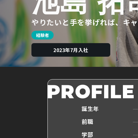
池島 拓
やりたいと手を挙げれば、キャ
経験者
2023年7月入社
PROFILE
誕生年
前職
学部